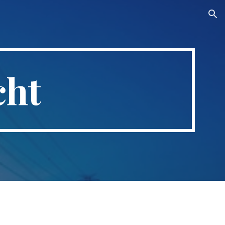
ion
cht