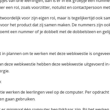
pjes van drie leerlingen, dan is er in elk groepje een num
er een rol, zoals voorzitter, notulist en contactpersoon me
twoordelijk voor zijn eigen rol, maar is tegelijkertijd oo
 voor het product dat zij samen maken. De nummers zijn oo
noemt een nummer of je dobbelt met de dobbelsteen en gelijk
oet in plannen om te werken met deze webkwestie is ongeveer
n deze webkwestie hebben deze webkwestie uitgevoerd in d
ergie.
k
tie werken de leerlingen veel op de computer. Per opdracht
len gaan gebruiken.
 er minimaal één computer beschikbaar zijn. Bij het werke