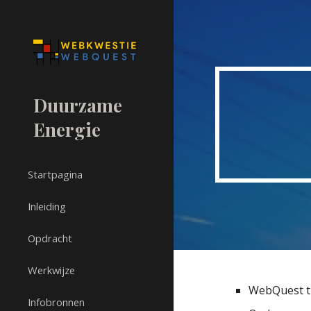
Sk
Duurzame
Energie
Startpagina
Inleiding
Opdracht
Werkwijze
WebQuest ti
Infobronnen