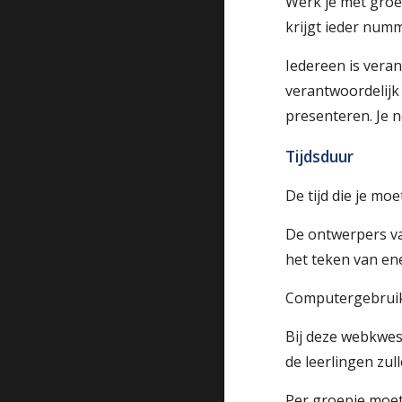
Werk je met groe
krijgt ieder numm
Iedereen is veran
verantwoordelijk
presenteren. Je 
Tijdsduur
De tijd die je m
De ontwerpers va
het teken van en
Computergebrui
Bij deze webkwes
de leerlingen zul
Per groepje moet