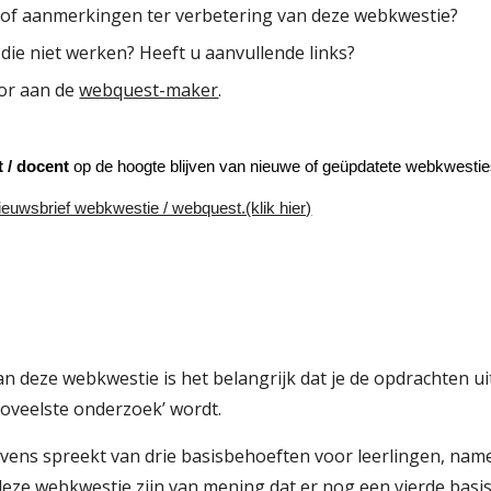
 of aanmerkingen ter verbetering van deze webkwestie?
s die niet werken? Heeft u aanvullende links?
or aan de
webquest-maker
.
t / docent
op de hoogte blijven van nieuwe of geüpdatete webkwesti
euwsbrief webkwestie / webquest.(klik hier)
an deze webkwestie is het belangrijk dat je de opdrachten u
 zoveelste onderzoek’ wordt.
ens spreekt van drie basisbehoeften voor leerlingen, namel
eze webkwestie zijn van mening dat er nog een vierde basis