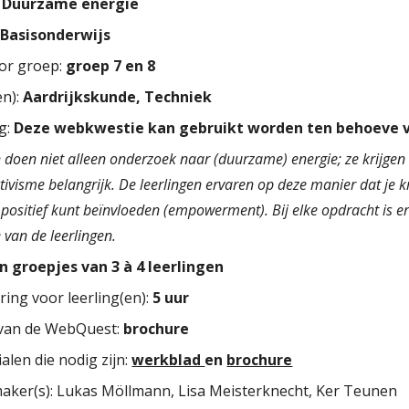
:
Duurzame energie
:
Basisonderwijs
or groep:
groep 7 en 8
en):
Aardrijkskunde, Techniek
g:
Deze webkwestie kan gebruikt worden ten behoeve 
n doen niet alleen onderzoek naar (duurzame) energie; ze krijgen 
activisme belangrijk. De leerlingen ervaren op deze manier dat je k
positief kunt beïnvloeden (empowerment). Bij elke opdracht is 
 van de leerlingen.
in groepjes van 3 à 4 leerlingen
ring voor leerling(en):
5 uur
van de WebQuest:
brochure
alen die nodig zijn:
werkblad
en
brochure
ker(s): Lukas Möllmann, Lisa Meisterknecht, Ker Teunen