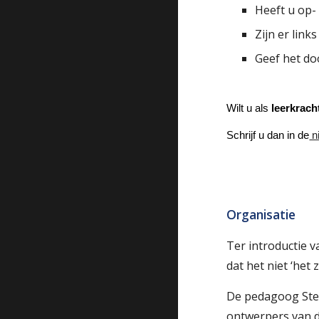
Heeft u op-
Zijn er link
Geef het do
Wilt u als
leerkrach
Schrijf u dan in de
ni
Organisatie
Ter introductie v
dat het niet ‘het
De pedagoog Stev
ontwerpers van d