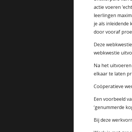
actie voeren ‘ech
leerlingen maxima
je als inleidend
door vooraf proe
Deze webkwestie i
webkwestie uitvo
Na het uitvoeren
elkaar te laten p
Coöperatieve wer
Een voorbeeld va
‘genummerde kop
Bij deze werkvorm