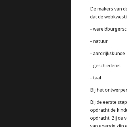
De makers van de
dat de webkwesti
- wereldburgers
- natuur
- aardrijkskunde
- geschiedenis
- taal
Bij het ontwerp
Bij de eerste sta
opdracht de kind
opdracht. Bij de
van energie zijn