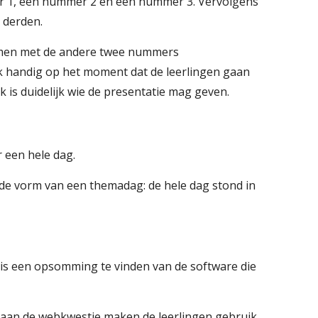
mer 1, een nummer 2 en een nummer 3. Vervolgens
t derden.
k samen met de andere twee nummers
k handig op het moment dat de leerlingen gaan
 is duidelijk wie de presentatie mag geven.
 een hele dag.
e vorm van een themadag: de hele dag stond in
 is een opsomming te vinden van de software die
n aan de webkwestie maken de leerlingen gebruik