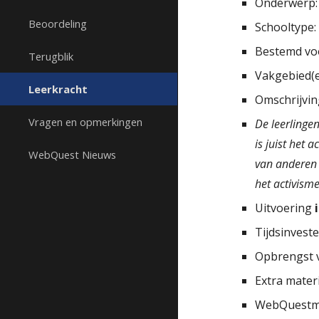
Onderwerp
Beoordeling
Schooltype
Bestemd vo
Terugblik
Vakgebied(
Leerkracht
Omschrijvin
Vragen en opmerkingen
De leerlinge
is juist het 
WebQuest Nieuws
van anderen 
het activisme
Uitvoering
Tijdsinveste
Opbrengst 
Extra materi
WebQuestma